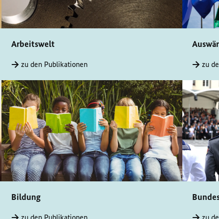
Arbeitswelt
Auswärt
zu den Publikationen
zu de
Bildung
Bunde
zu den Publikationen
zu de