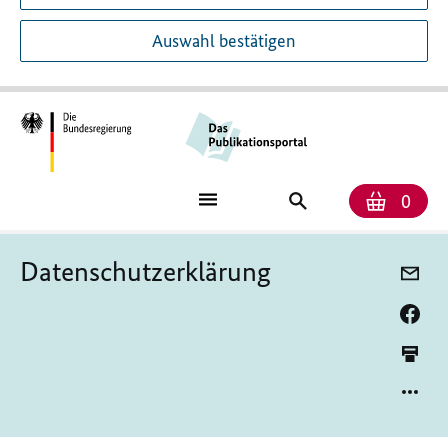
Auswahl bestätigen
Anzah
Ware
Publikationssuch
0
Datenschutzerklärung