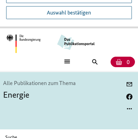
Auswahl bestätigen
Anza
War
Publikationssu
0
Alle Publikationen zum Thema
Energie
Bitte geben Sie höchstens 256 Zeichen ein.
Suche