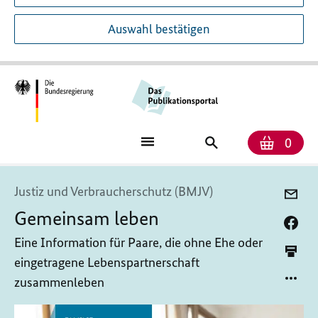
Auswahl bestätigen
Anzah
Ware
Publikationssuch
0
Justiz und Verbraucherschutz (BMJV)
Gemeinsam leben
Eine Information für Paare, die ohne Ehe oder
eingetragene Lebenspartnerschaft
zusammenleben