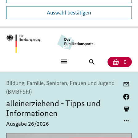
Auswahl bestätigen
Anzah
Ware
Publikationssuch
0
Bildung, Familie, Senioren, Frauen und Jugend
(BMBFSFJ)
alleinerziehend - Tipps und
Informationen
Ausgabe 26/2026