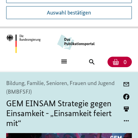
Auswahl bestätigen
Anzah
Ware
Publikationssuch
0
Bildung, Familie, Senioren, Frauen und Jugend
(BMBFSFJ)
GEM EINSAM Strategie gegen
Einsamkeit - „Einsamkeit feiert
mit“