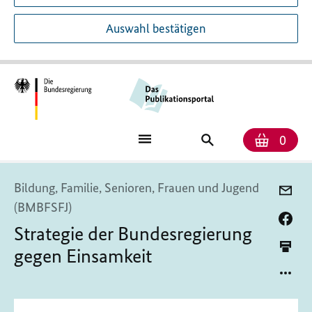
Auswahl bestätigen
Anzah
Ware
Publikationssuch
0
Bildung, Familie, Senioren, Frauen und Jugend
(BMBFSFJ)
Strategie der Bundesregierung
gegen Einsamkeit