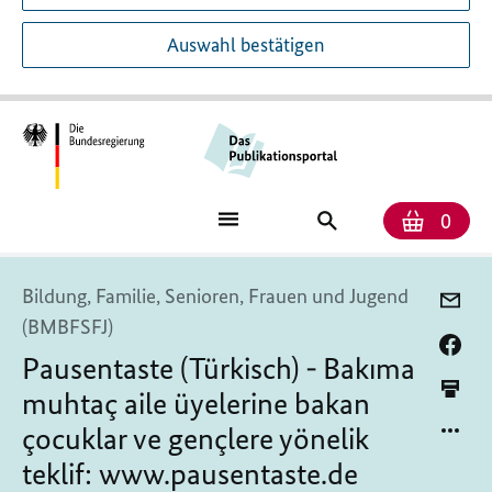
Auswahl bestätigen
Anzah
Ware
Publikationssuch
0
Bildung, Familie, Senioren, Frauen und Jugend
(BMBFSFJ)
Pausentaste (Türkisch) -
Bakıma
muhtaç aile üyelerine bakan
çocuklar ve gençlere yönelik
teklif:
www.pausentaste.de