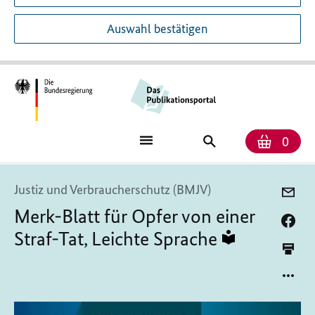
Auswahl bestätigen
Anzah
Ware
Publikationssuch
0
Justiz und Verbraucherschutz (BMJV)
Merk-Blatt für Opfer von einer
Straf-Tat, Leichte Sprache
In
leichter
Sprache