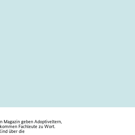
en Magazin geben Adoptiveltern,
n kommen Fachleute zu Wort.
Kind über die