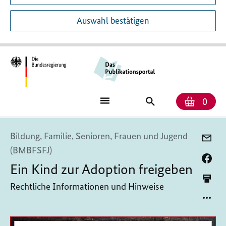
Auswahl bestätigen
Anzah
Ware
Publikationssuch
0
Bildung, Familie, Senioren, Frauen und Jugend
(BMBFSFJ)
Ein Kind zur Adoption freigeben
Rechtliche Informationen und Hinweise