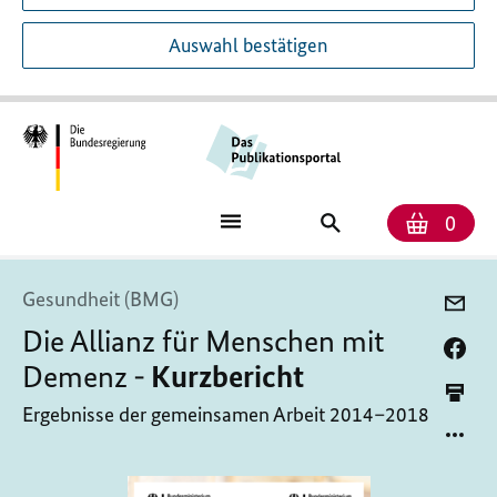
Auswahl bestätigen
Anzah
Ware
Publikationssuch
0
Gesundheit (BMG)
Die Allianz für Menschen mit
Demenz -
Kurzbericht
Ergebnisse der gemeinsamen Arbeit 2014–2018