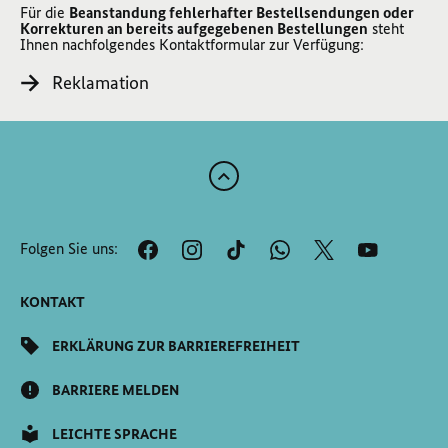
Für die
Beanstandung fehlerhafter Bestellsendungen oder
Korrekturen an bereits aufgegebenen Bestellungen
steht
Ihnen nachfolgendes Kontaktformular zur Verfügung:
Reklamation
Zum
Anfang
der
Folgen Sie uns:
Seite
Scrollen
KONTAKT
ERKLÄRUNG ZUR BARRIEREFREIHEIT
BARRIERE MELDEN
LEICHTE SPRACHE