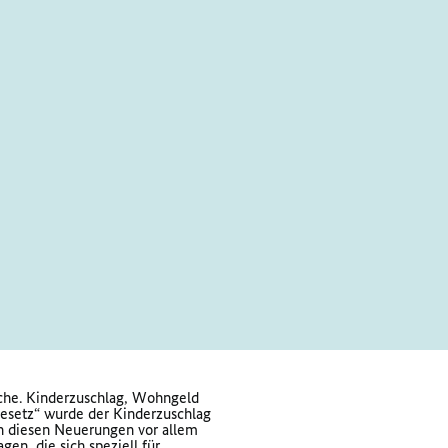
che. Kinderzuschlag, Wohngeld
Gesetz“ wurde der Kinderzuschlag
en diesen Neuerungen vor allem
n, die sich speziell für