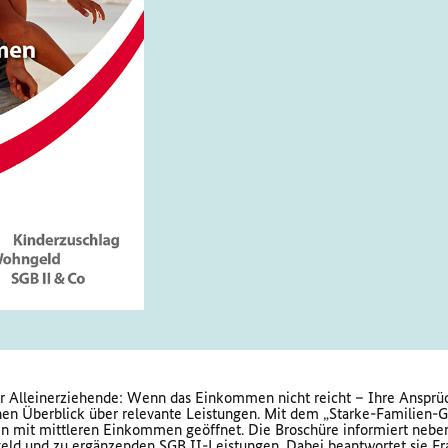
ür Alleinerziehende: Wenn das Einkommen nicht reicht – Ihre Ansprü
nen Überblick über relevante Leistungen. Mit dem „Starke-Familien-
en mit mittleren Einkommen geöffnet. Die Broschüre informiert neb
 und zu ergänzenden SGB II-Leistungen. Dabei beantwortet sie Frage