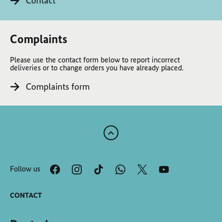
Contact
Complaints
Please use the contact form below to report incorrect
deliveries or to change orders you have already placed.
Complaints form
Scroll
to
the
Follow us
top
of
the
CONTACT
page