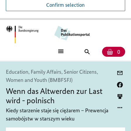
Confirm selection
Numb
Shop
Search
0
baske
for
publications
Education, Family Affairs, Senior Citizens,
Women and Youth (BMBFSFJ)
Wenn das Altwerden zur Last
wird - polnisch
Kiedy starzenie staje się ciężarem – Prewencja
samobójstw w starszym wieku