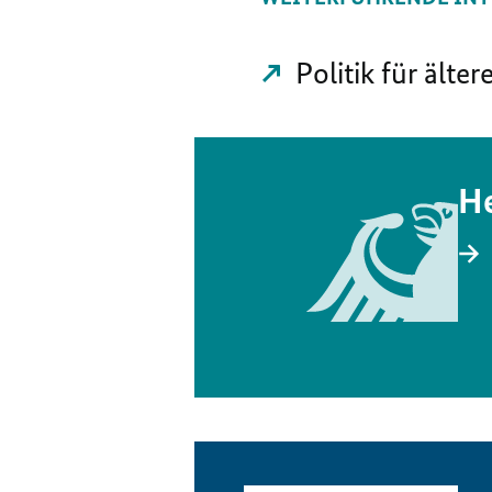
Politik für ält
He