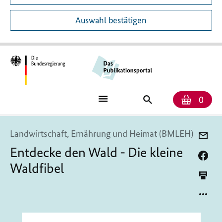
Auswahl bestätigen
Anzah
Ware
Publikationssuch
0
Landwirtschaft, Ernährung und Heimat (BMLEH)
Entdecke den Wald - Die kleine
Waldfibel