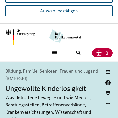
Auswahl bestätigen
Anzah
Ware
Publikationssuch
0
Bildung, Familie, Senioren, Frauen und Jugend
(BMBFSFJ)
Ungewollte Kinderlosigkeit
Was Betroffene bewegt - und wie Medizin,
Beratungsstellen, Betroffenenverbände,
Krankenversicherungen, Wissenschaft und