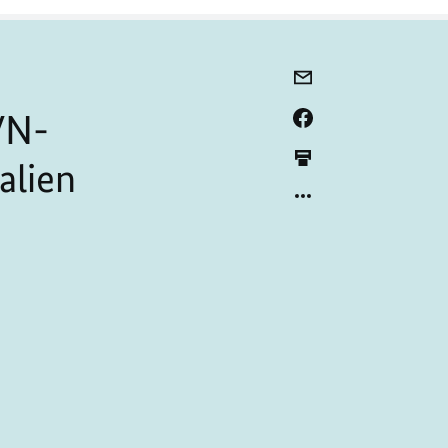
VN-
alien