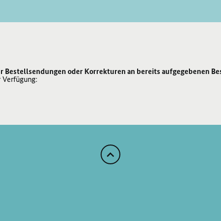
r Bestellsendungen oder Korrekturen an bereits aufgegebenen Be
r Verfügung:
Zum
Anfang
der
Seite
Scrollen