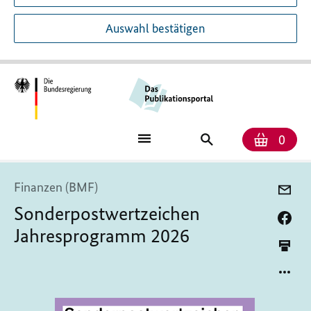
Auswahl bestätigen
Anzah
Ware
Publikationssuch
0
Finanzen (BMF)
Sonderpostwertzeichen
Jahresprogramm 2026