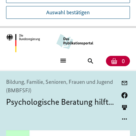
Auswahl bestätigen
Anzah
Ware
Publikationssuch
0
Bildung, Familie, Senioren, Frauen und Jugend
(BMBFSFJ)
Psychologische Beratung hilft...