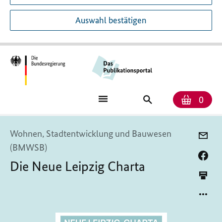
Auswahl bestätigen
Anzah
Ware
Publikationssuch
0
Wohnen, Stadtentwicklung und Bauwesen
(BMWSB)
Die Neue Leipzig Charta