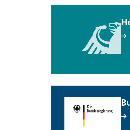
He
Bu