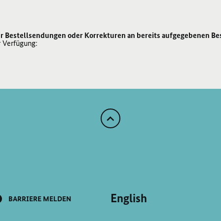
r Bestellsendungen oder Korrekturen an bereits aufgegebenen Be
r Verfügung:
Zum
Anfang
der
Seite
Scrollen
English
BARRIERE MELDEN