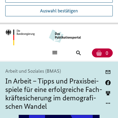
Auswahl bestätigen
Anzah
Ware
Publikationssuch
0
Arbeit und Soziales (BMAS)
In Ar­beit – Tipps und Pra­xis­bei­
spie­le für ei­ne er­folg­rei­che Fach­
kräf­te­si­che­rung im de­mo­gra­fi­
schen Wan­del