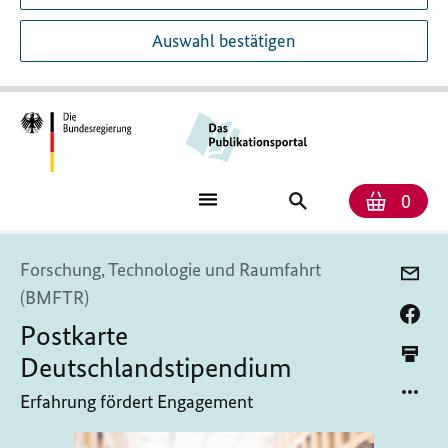
Auswahl bestätigen
Anzah
Ware
Publikationssuch
0
Forschung, Technologie und Raumfahrt
(BMFTR)
Postkarte
Deutschlandstipendium
Erfahrung fördert Engagement