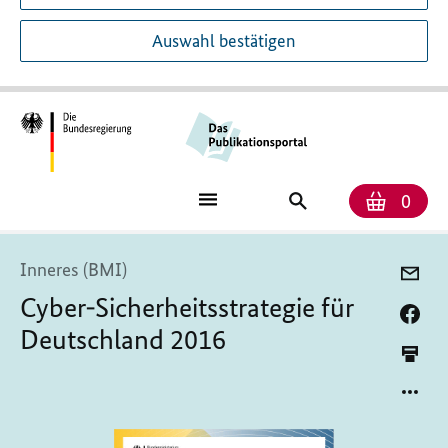
Auswahl bestätigen
Anzah
Ware
Publikationssuch
0
Inneres (BMI)
Cyber-Sicherheitsstrategie für
Deutschland 2016