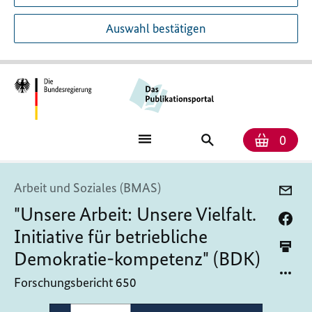
Auswahl bestätigen
Anzah
Ware
Publikationssuch
0
Arbeit und Soziales (BMAS)
"Unsere Arbeit: Unsere Vielfalt.
Initiative für betriebliche
Demokratie-kompetenz" (BDK)
Forschungsbericht 650