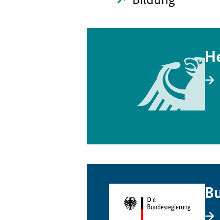
He
Bu