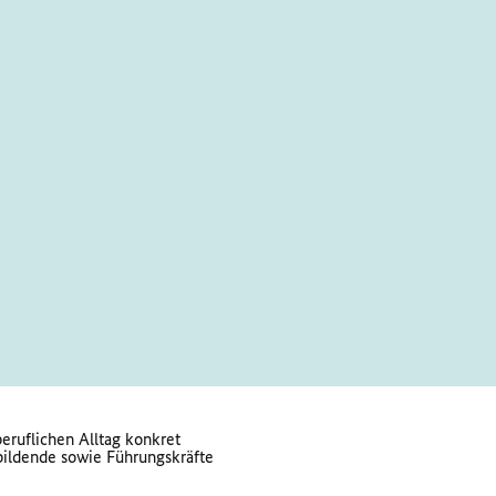
eruflichen Alltag konkret
bildende sowie Führungskräfte