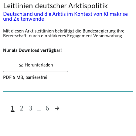
Leitlinien deutscher Arktispolitik
Deutschland und die Arktis im Kontext von Klimakrise
und Zeitenwende
Mit diesen Arktisleitlinien bekräftigt die Bundesregierung ihre
Bereitschaft, durch ein stärkeres Engagement Verantwortung ...
Nur als Download verfügbar!
Herunterladen
PDF 5 MB, barrierefrei
1
2
3
6
57 Ergebnisse