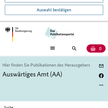
Auswahl bestätigen
Anza
War
Publikationssu
0
Hier finden Sie Publikationen des Herausgebers
Auswärtiges Amt (AA)
Bitte geben Sie höchstens 256 Zeichen ein.
Suche