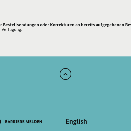
r Bestellsendungen oder Korrekturen an bereits aufgegebenen Be
r Verfügung:
Zum
Anfang
der
Seite
Scrollen
English
BARRIERE MELDEN