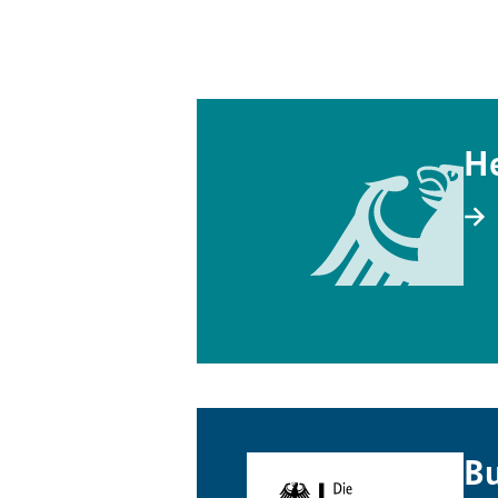
He
Bu