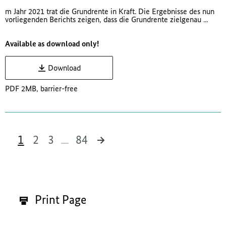
m Jahr 2021 trat die Grundrente in Kraft. Die Ergebnisse des nun
vorliegenden Berichts zeigen, dass die Grundrente zielgenau ...
Available as download only!
Download
PDF 2MB, barrier-free
1
2
3
84
831 Results
Print Page