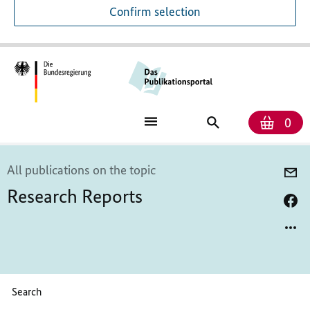
Confirm selection
Num
Sho
Search
0
bask
for
publications
All publications on the topic
Research Reports
Please enter a maximum of 256 characters.
Search