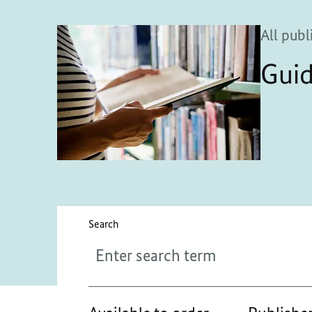
All publ
Gui
Please enter a maximum of 256 characters.
Search