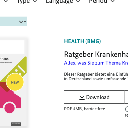
r
Type
Language
Period
HEALTH (BMG)
Ratgeber Krankenh
Alles, was Sie zum Thema Kr
Dieser Ratgeber bietet eine Einfü
in Deutschland sowie umfassende I
Download
PDF 4MB, barrier-free
r