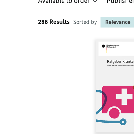
Available to order
Publishe
286 Results
Sorted by