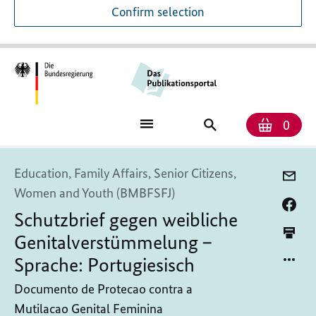
Confirm selection
Numb
Shop
Search
0
baske
for
publications
Education, Family Affairs, Senior Citizens,
Women and Youth (BMBFSFJ)
Schutzbrief gegen weibliche
Genitalverstümmelung –
Sprache: Portugiesisch
Documento de Protecao contra a
Mutilacao Genital Feminina