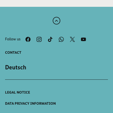
Scroll
to
the
Follow us
top
of
the
CONTACT
page
Deutsch
LEGAL NOTICE
DATA PRIVACY INFORMATION