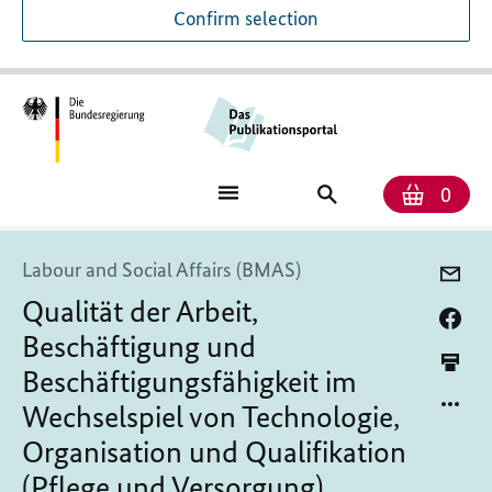
Confirm selection
Numb
Shop
Search
0
baske
for
publications
Labour and Social Affairs (BMAS)
Qualität der Arbeit,
Beschäftigung und
Beschäftigungsfähigkeit im
Wechselspiel von Technologie,
Organisation und Qualifikation
(Pflege und Versorgung)