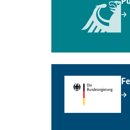
Pu
Fe