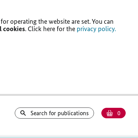
for operating the website are set. You can
ll cookies
. Click here for the
privacy policy.
Number
Shoppi
Search for publications
0
basket