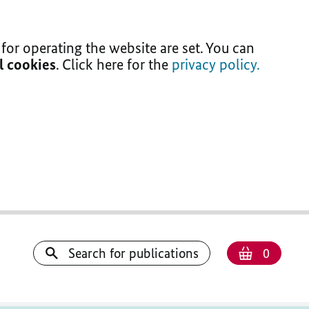
for operating the website are set. You can
ll cookies
. Click here for the
privacy policy.
Number
Shoppi
Search for publications
0
basket