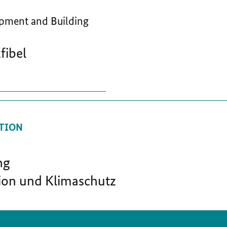
pment and Building
fibel
TION
ng
ion und Klimaschutz