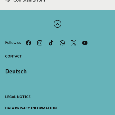
Scroll
to
the
Follow us
top
of
the
CONTACT
page
Deutsch
LEGAL NOTICE
DATA PRIVACY INFORMATION