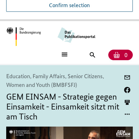
Confirm selection
Numb
Shop
Search
0
baske
for
publications
Education, Family Affairs, Senior Citizens,
Women and Youth (BMBFSFJ)
GEM EINSAM - Strategie gegen
Einsamkeit - Einsamkeit sitzt mit
am Tisch