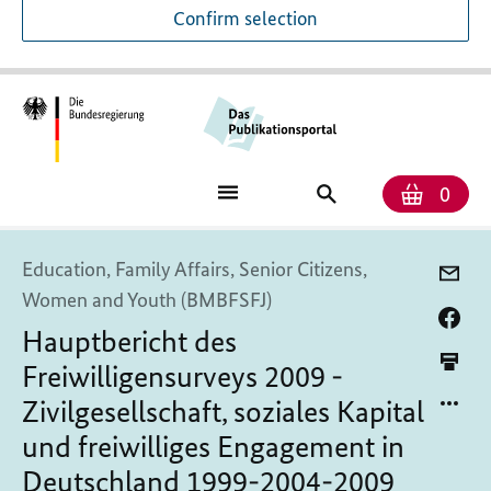
Confirm selection
Numb
Shop
Search
0
baske
for
publications
Education, Family Affairs, Senior Citizens,
Women and Youth (BMBFSFJ)
Hauptbericht des
Freiwilligensurveys 2009 -
Zivilgesellschaft, soziales Kapital
und freiwilliges Engagement in
Deutschland 1999-2004-2009