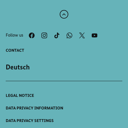
Scroll
to
the
Follow us
top
of
the
CONTACT
page
Deutsch
LEGAL NOTICE
DATA PRIVACY INFORMATION
DATA PRIVACY SETTINGS