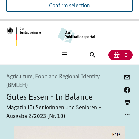
Confirm selection
Numb
Shop
Search
0
baske
for
publications
Agriculture, Food and Regional Identity
(BMLEH)
Gutes Essen - In Balance
Magazin für Seniorinnen und Senioren –
Ausgabe 2/2023 (Nr. 10)