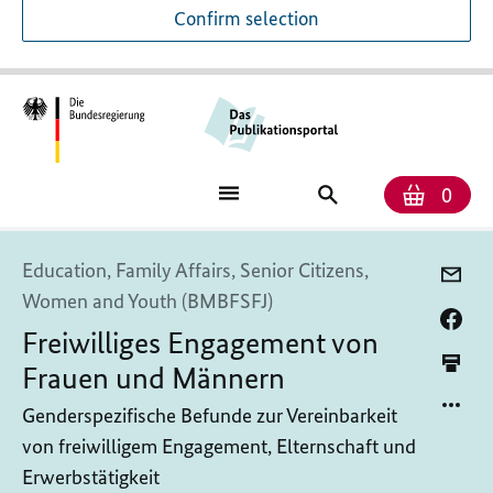
Confirm selection
Numb
Shop
Search
0
baske
for
publications
Education, Family Affairs, Senior Citizens,
Women and Youth (BMBFSFJ)
Freiwilliges Engagement von
Frauen und Männern
Genderspezifische Befunde zur Vereinbarkeit
von freiwilligem Engagement, Elternschaft und
Erwerbstätigkeit