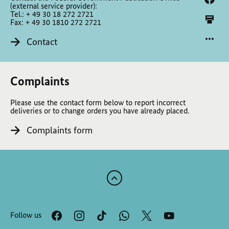
(external service provider):
Tel.: + 49 30 18 272 2721
Fax: + 49 30 1810 272 2721
Contact
Complaints
Please use the contact form below to report incorrect
deliveries or to change orders you have already placed.
Complaints form
Scroll
to
the
Follow us
top