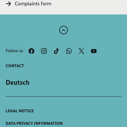
Complaints form
Scroll
to
the
Follow us
top
of
the
CONTACT
page
Deutsch
LEGAL NOTICE
DATA PRIVACY INFORMATION