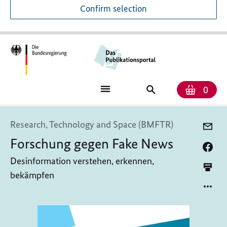
Confirm selection
Numb
Shop
Search
0
baske
for
publications
Research, Technology and Space (BMFTR)
Forschung gegen Fake News
Desinformation verstehen, erkennen,
bekämpfen