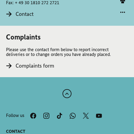
Fax: + 49 30 1810 272 2721
Contact
Complaints
Please use the contact form below to report incorrect
deliveries or to change orders you have already placed.
Complaints form
Scroll
to
the
Follow us
top
of
the
CONTACT