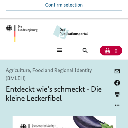
Confirm selection
Numb
Shop
Search
0
baske
for
publications
Agriculture, Food and Regional Identity
(BMLEH)
Entdeckt wie’s schmeckt - Die
kleine Leckerfibel