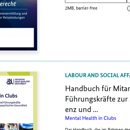
2MB, barrier-free
LABOUR AND SOCIAL AFF
Hand­buch für Mit­ar
Führungs­kräf­te zur S
enz und ...
Mental Health in Clubs
Das Handbuch, das im Rahmen de