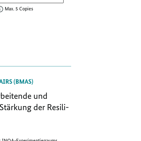
Max. 5 Copies
AIRS (BMAS)
­bei­ten­de und
tär­kung der Re­si­li­
s INQA-Experimentierraums