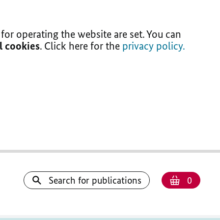
for operating the website are set. You can
ll cookies
. Click here for the
privacy policy.
Number
Shoppi
Search for publications
0
basket