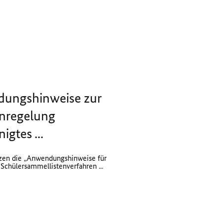
ungshinweise zur
n­regelung
igtes ...
en die „Anwendungshinweise für
chülersammellistenverfahren ...