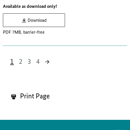
Available as download only!
Download
PDF 7MB, barrier-free
1
2
3
4
39 Results
Print Page