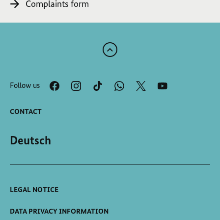
Complaints form
Scroll
to
the
Follow us
top
of
the
CONTACT
page
Deutsch
LEGAL NOTICE
DATA PRIVACY INFORMATION