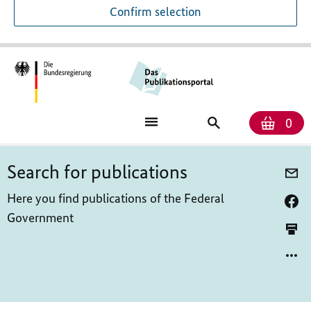
Confirm selection
Num
Sho
Search
0
bask
for
publications
Search for publications
Here you find publications of the Federal
Government
Please enter a maximum of 256 characters.