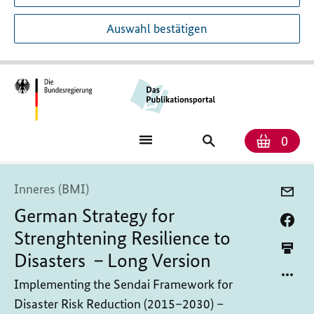
Auswahl bestätigen
Anzah
Ware
Publikationssuch
0
Inneres (BMI)
German Strategy for
Strenghtening Resilience to
Disasters – Long Version
Implementing the Sendai Framework for
Disaster Risk Reduction (2015–2030) –