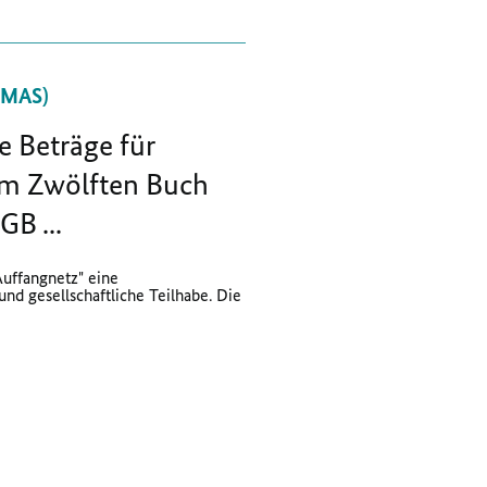
BMAS)
le Beträge für
em Zwölften Buch
GB ...
"Auffangnetz" eine
d gesellschaftliche Teilhabe. Die