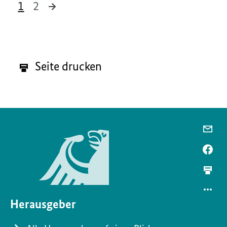
1
2
12 Ergebnisse
Seite drucken
Herausgeber