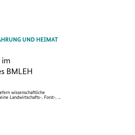
ÄHRUNG UND HEIMAT
 im
des BMLEH
efern wissenschaftliche
ine Landwirtschafts-, Forst-, ...