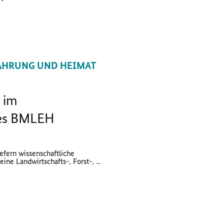
ÄHRUNG UND HEIMAT
 im
des BMLEH
efern wissenschaftliche
ine Landwirtschafts-, Forst-, ...